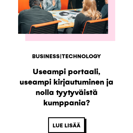
BUSINESS|TECHNOLOGY
Useampi portaali,
useampi kirjautuminen ja
nolla tyytyväistä
kumppania?
LUE LISÄÄ