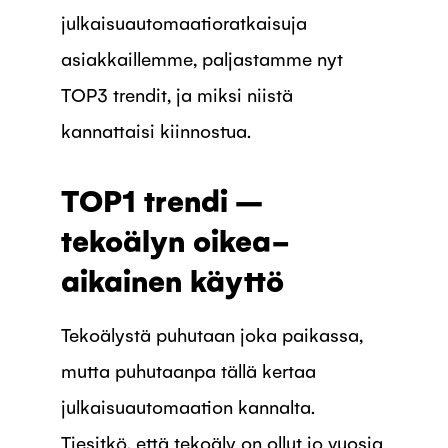
julkaisuautomaatioratkaisuja
asiakkaillemme, paljastamme nyt
TOP3 trendit, ja miksi niistä
kannattaisi kiinnostua.
TOP1 trendi –
tekoälyn oikea-
aikainen käyttö
Tekoälystä puhutaan joka paikassa,
mutta puhutaanpa tällä kertaa
julkaisuautomaation kannalta.
Tiesitkö, että tekoäly on ollut jo vuosia