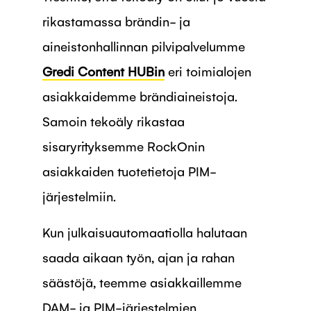
rikastamassa brändin- ja
aineistonhallinnan pilvipalvelumme
Gredi Content HUBin
eri toimialojen
asiakkaidemme brändiaineistoja.
Samoin tekoäly rikastaa
sisaryrityksemme RockOnin
asiakkaiden tuotetietoja PIM-
järjestelmiin.
Kun julkaisuautomaatiolla halutaan
saada aikaan työn, ajan ja rahan
säästöjä, teemme asiakkaillemme
DAM- ja PIM-järjestelmien