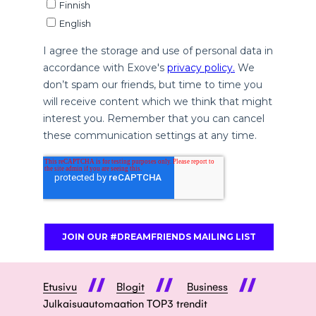
Etusivu
Blogit
Business
Julkaisuautomaation TOP3 trendit