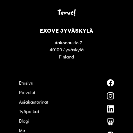
Terve!
EXOVE JYVÄSKYLÄ
Lutakonaukio 7
40100 Jyväskylä
Finland
Seuraa
Etusivu
meitä
Palvelut
palvelus
Seuraa
Faceboo
meitä
Asiakastarinat
palvelus
Seuraa
Instagra
Työpaikat
meitä
palvelus
Blogi
Seuraa
Linkedin
meitä
Me
palvelus