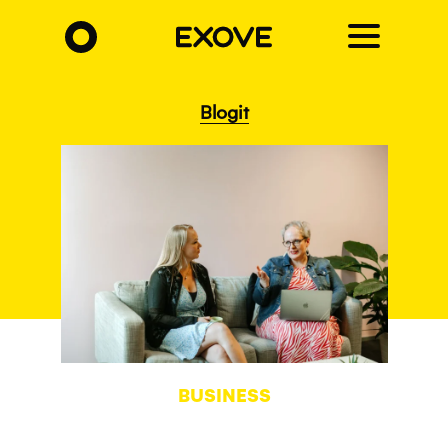
Hyppää
pääsisältöön
Blogit
BUSINESS