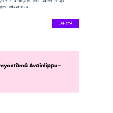
n myöntämä Avainlippu-