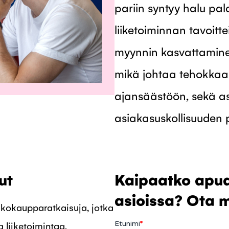
pariin syntyy halu pa
liiketoiminnan tavoit
myynnin kasvattaminen
mikä johtaa tehokka
ajansäästöön, sekä a
asiakasuskollisuuden
ut
Kaipaatko apu
asioissa? Ota m
kkokaupparatkaisuja, jotka
 liiketoimintaa.