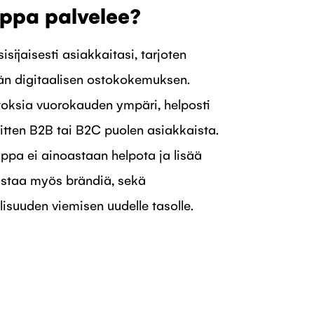
ppa palvelee?
sijaisesti asiakkaitasi, tarjoten
ävän digitaalisen ostokokemuksen.
toksia vuorokauden ympäri, helposti
sitten B2B tai B2C puolen asiakkaista.
ppa ei ainoastaan helpota ja lisää
istaa myös brändiä, sekä
isuuden viemisen uudelle tasolle.