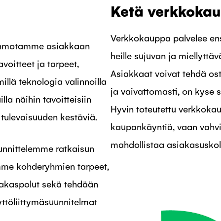
Ketä verkkokau
Verkkokauppa palvelee ensi
motamme asiakkaan
heille sujuvan ja miellytt
oitteet ja tarpeet,
Asiakkaat voivat tehdä os
llä teknologia valinnoilla
ja vaivattomasti, on kyse 
lla näihin tavoitteisiin
Hyvin toteutettu verkkokau
 tulevaisuuden kestäviä.
kaupankäyntiä, vaan vahv
mahdollistaa asiakasuskoll
nnittelemme ratkaisun
emme kohderyhmien tarpeet,
siakaspolut sekä tehdään
yttöliittymäsuunnitelmat