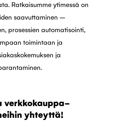
lata. Ratkaisumme ytimessä on
teiden saavuttaminen –
, prosessien automatisointi,
ampaan toimintaan ja
siakaskokemuksen ja
 parantaminen.
a verkkokauppa-
eihin yhteyttä!