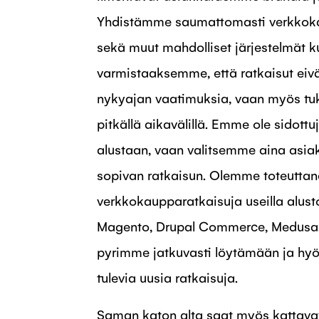
Yhdistämme saumattomasti verkkokau
sekä muut mahdolliset järjestelmät k
varmistaaksemme, että ratkaisut eiv
nykyajan vaatimuksia, vaan myös tuk
pitkällä aikavälillä. Emme ole sidot
alustaan, vaan valitsemme aina asiak
sopivan ratkaisun. Olemme toteuttan
verkkokaupparatkaisuja useilla alustoi
Magento, Drupal Commerce, Medusa
pyrimme jatkuvasti löytämään ja hy
tulevia uusia ratkaisuja.
Saman katon alta saat myös kattava