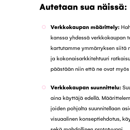
Autetaan sua näissä:
Verkkokaupan määrittely:
Hah
kanssa yhdessä verkkokaupan tav
kartutamme ymmärryksen siitä mi
ja kokonaisarkkitehtuuri ratkaisui
päästään niin että ne ovat myös
Verkkokaupan suunnittelu:
Suu
aina käyttäjä edellä. Määrittel
joiden pohjalta suunnitellaan a
visuaalinen konseptiehdotus, kä
sekä mahdollinen prototyyppi.