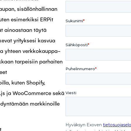
pan, sisällönhallinnan
uten esimerkiksi ERPit
ät ainoastaan täytä
evat yrityksesi kasvua
tuja yhteen verkkokauppa-
kaan tarpeisiin parhaiten
eet
lla, kuten Shopify,
.js ja WooCommerce sekä
ödyntämään markkinoille
t