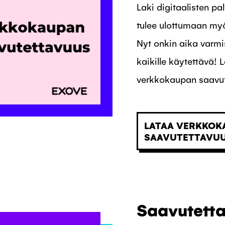
Laki digitaalisten p
tulee ulottumaan my
Nyt onkin aika varmi
kaikille käytettävä!
verkkokaupan saavut
LATAA VERKKOK
SAAVUTETTAVU
Saavutett