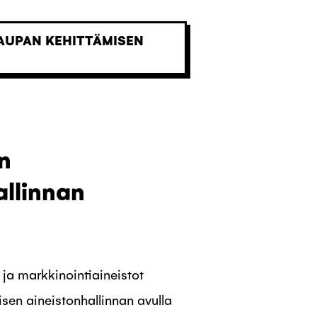
AUPAN KEHITTÄMISEN
n
allinnan
 ja markkinointiaineistot
isen aineistonhallinnan avulla