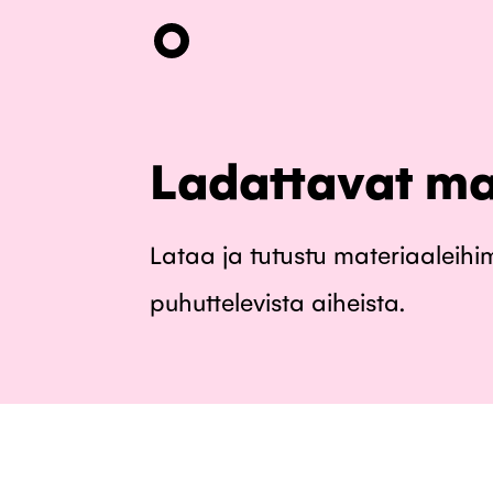
Hyppää
pääsisältöön
Ladattavat mat
Lataa ja tutustu materiaaleihim
puhuttelevista aiheista.