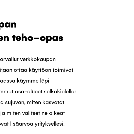
pan
sen teho-opas
 arvailut verkkokaupan
sijaan ottaa käyttöön toimivat
ppaassa käymme läpi
mät osa-alueet selkokielellä:
ta sujuvan, miten kasvatat
a miten valitset ne oikeat
vat lisäarvoa yrityksellesi.