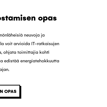
 ostamisen opas
nönläheisiä neuvoja ja
la voit arvioida IT-ratkaisujen
 ohjata toimittajia kohti
ja edistää energiatehokkuutta
ajan.
N OPAS