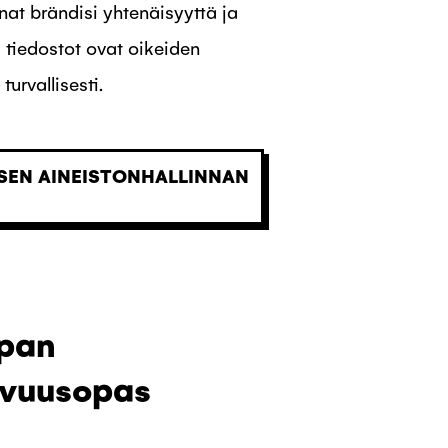
nat brändisi yhtenäisyyttä ja
i tiedostot ovat oikeiden
turvallisesti.
ISEN AINEISTONHALLINNAN
pan
avuusopas