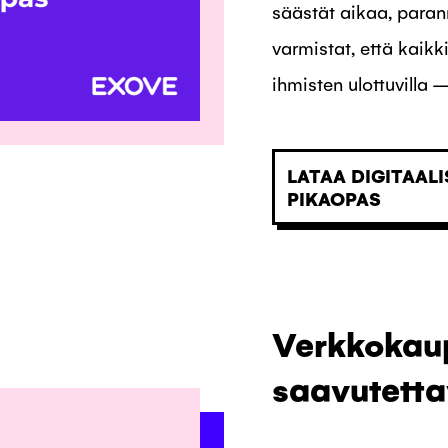
säästät aikaa, paran
varmistat, että kaikk
ihmisten ulottuvilla – 
LATAA DIGITAAL
PIKAOPAS
Verkkokau
saavutett