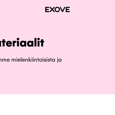
eriaalit
me mielenkiintoisista ja