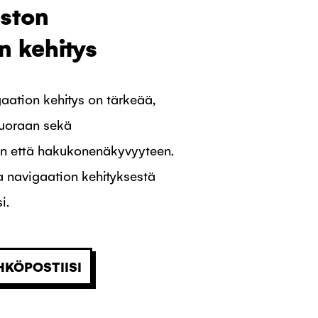
ston
n kehitys
aation kehitys on tärkeää,
suoraan sekä
n että hakukonenäkyvyyteen.
a navigaation kehityksestä
i.
HKÖPOSTIISI