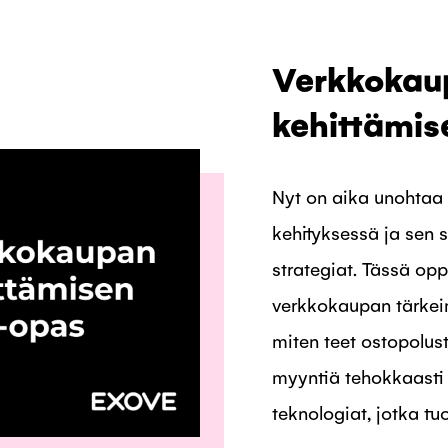
Verkkokau
kehittämi
Nyt on aika unohtaa
kehityksessä ja sen 
strategiat. Tässä o
verkkokaupan tärkeim
miten teet ostopolus
myyntiä tehokkaasti j
teknologiat, jotka tuo