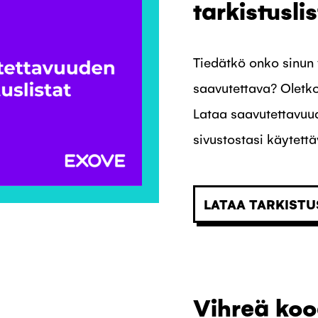
tarkistuslis
Tiedätkö onko sinun v
saavutettava? Oletk
Lataa saavutettavuud
sivustostasi käytettäv
LATAA TARKISTU
Vihreä kood