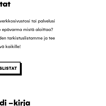
tat
erkkosivustosi tai palvelusi
o epävarma mistä aloittaa?
en tarkistuslistamme ja tee
ä kaikille!
SLISTAT
i -kirja