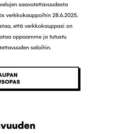
alvelujen saavutettavuudesta
ös verkkokauppoihin 28.6.2025.
staa, että verkkokauppasi on
 Lataa oppaamme ja tutustu
ettavuuden saloihin.
AUPAN
USOPAS
avuuden