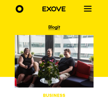
Hyppää
pääsisältöön
Blogit
BUSINESS