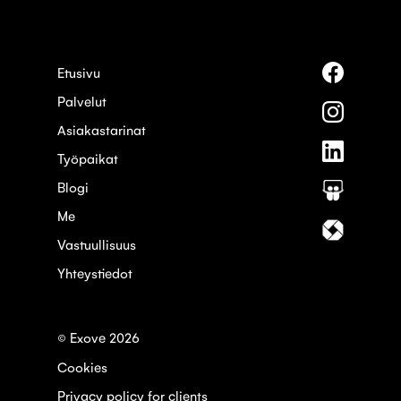
Seuraa
Etusivu
meitä
Palvelut
palvelus
Seuraa
Faceboo
meitä
Asiakastarinat
palvelus
Seuraa
Instagra
Työpaikat
meitä
palvelus
Blogi
Seuraa
Linkedin
meitä
Me
palvelus
Seuraa
Slideshar
meitä
Vastuullisuus
palvelus
Yhteystiedot
Itewiki
© Exove 2026
Cookies
Privacy policy for clients