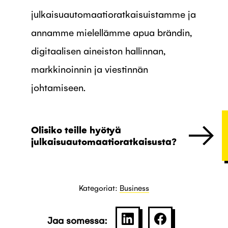
julkaisuautomaatioratkaisuistamme ja
annamme mielellämme apua brändin,
digitaalisen aineiston hallinnan,
markkinoinnin ja viestinnän
johtamiseen.
Olisiko teille hyötyä
julkaisuautomaatioratkaisusta?
Kategoriat:
Business
Jaa somessa:
SHARE ON LINKEDIN
JAA PALVELU