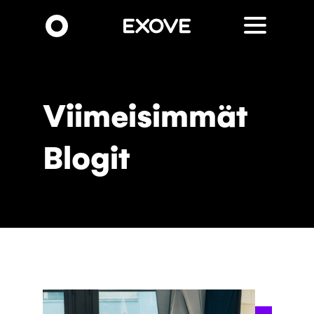
Hyppää
pääsisältöön
Viimeisimmät
Blogit