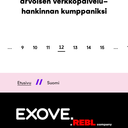
arvoisen verkkopalvelu-
hankinnan kumppaniksi
Artikkelien sela
9
10
11
13
14
15
…
12
…
Etusivu
Suomi