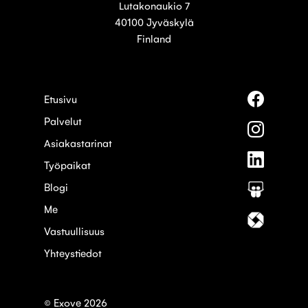
Lutakonaukio 7
40100 Jyväskylä
Finland
Seuraa
Etusivu
meitä
Palvelut
palvelus
Seuraa
Faceboo
meitä
Asiakastarinat
palvelus
Seuraa
Instagra
Työpaikat
meitä
palvelus
Blogi
Seuraa
Linkedin
meitä
Me
palvelus
Seuraa
Slideshar
meitä
Vastuullisuus
palvelus
Yhteystiedot
Itewiki
© Exove 2026