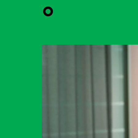
Hyppää
pääsisältöön