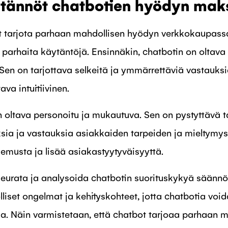
tännöt chatbotien hyödyn mak
at tarjota parhaan mahdollisen hyödyn verkkokaupass
arhaita käytäntöjä. Ensinnäkin, chatbotin on oltava 
Sen on tarjottava selkeitä ja ymmärrettäviä vastauksi
ava intuitiivinen.
on oltava personoitu ja mukautuva. Sen on pystyttävä
ksia ja vastauksia asiakkaiden tarpeiden ja mieltymys
musta ja lisää asiakastyytyväisyyttä.
seurata ja analysoida chatbotin suorituskykyä säännöl
iset ongelmat ja kehityskohteet, jotta chatbotia void
a. Näin varmistetaan, että chatbot tarjoaa parhaan 