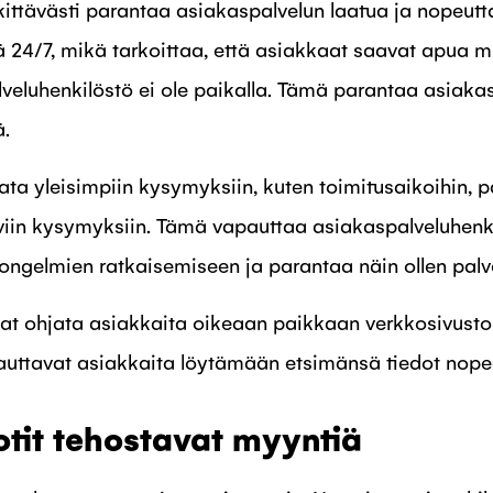
kittävästi parantaa asiakaspalvelun laatua ja nopeut
ä 24/7, mikä tarkoittaa, että asiakkaat saavat apua m
lveluhenkilöstö ei ole paikalla. Tämä parantaa asiak
ä.
ata yleisimpiin kysymyksiin, kuten toimitusaikoihin, 
ttyviin kysymyksiin. Tämä vapauttaa asiakaspalveluhen
gelmien ratkaisemiseen ja parantaa näin ollen palve
vat ohjata asiakkaita oikeaan paikkaan verkkosivustoll
 auttavat asiakkaita löytämään etsimänsä tiedot nopea
otit tehostavat myyntiä