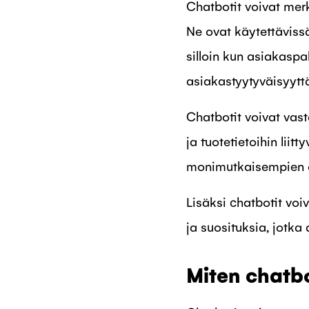
Chatbotit voivat mer
Ne ovat käytettäviss
silloin kun asiakaspa
asiakastyytyväisyytt
Chatbotit voivat vast
ja tuotetietoihin lii
monimutkaisempien on
Lisäksi chatbotit voi
ja suosituksia, jotka
Miten chatb