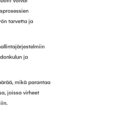
otit voivat
usprosessien
ön tarvetta ja
llintajärjestelmiin
edonkulun ja
määrää, mikä parantaa
a, joissa virheet
in.