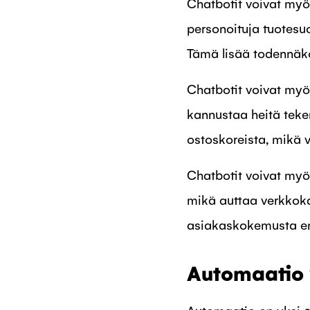
Chatbotit voivat myö
personoituja tuotesuo
Tämä lisää todennäköi
Chatbotit voivat myö
kannustaa heitä teke
ostoskoreista, mikä 
Chatbotit voivat myö
mikä auttaa verkkok
asiakaskokemusta en
Automaatio 