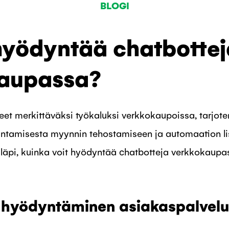
BLOGI
hyödyntää chatbottej
aupassa?
eet merkittäväksi työkaluksi verkkokaupoissa, tarjot
antamisesta myynnin tehostamiseen ja automaation l
läpi, kuinka voit hyödyntää chatbotteja verkkokaupa
 hyödyntäminen asiakaspalvel