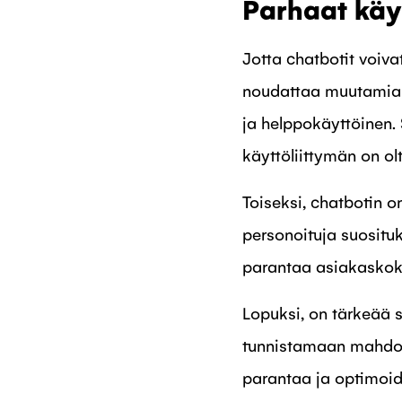
Parhaat käy
Jotta chatbotit voiv
noudattaa muutamia p
ja helppokäyttöinen. 
käyttöliittymän on olt
Toiseksi, chatbotin 
personoituja suositu
parantaa asiakaskoke
Lopuksi, on tärkeää 
tunnistamaan mahdoll
parantaa ja optimoid