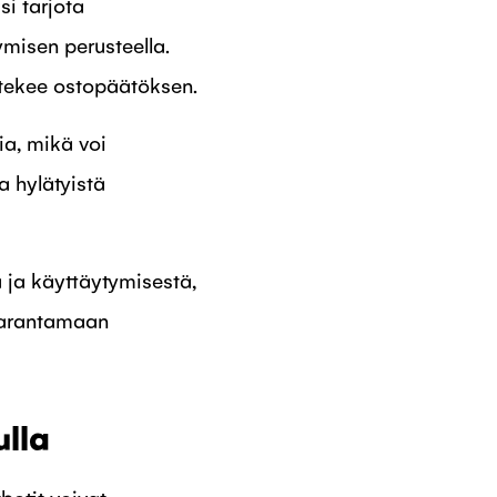
i tarjota
ymisen perusteella.
a tekee ostopäätöksen.
ia, mikä voi
a hylätyistä
 ja käyttäytymisestä,
parantamaan
lla