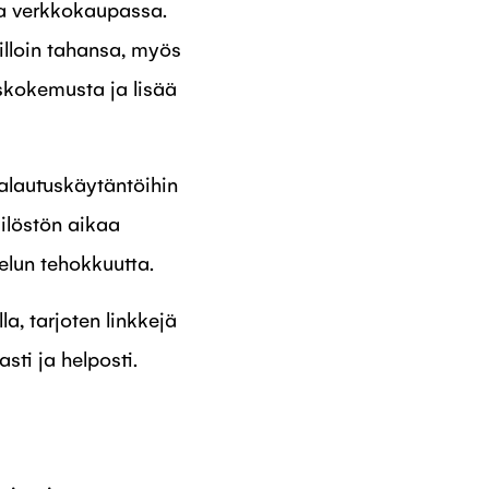
ta verkkokaupassa.
illoin tahansa, myös
askokemusta ja lisää
palautuskäytäntöihin
kilöstön aikaa
lun tehokkuutta.
a, tarjoten linkkejä
sti ja helposti.