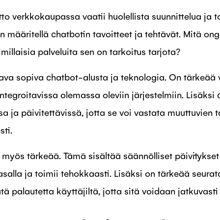
o verkkokaupassa vaatii huolellista suunnittelua ja t
 määritellä chatbotin tavoitteet ja tehtävät. Mitä on
 millaisia palveluita sen on tarkoitus tarjota?
ava sopiva chatbot-alusta ja teknologia. On tärkeää v
ntegroitavissa olemassa oleviin järjestelmiin. Lisäksi
a ja päivitettävissä, jotta se voi vastata muuttuvien 
ti.
 myös tärkeää. Tämä sisältää säännölliset päivitykset 
salla ja toimii tehokkaasti. Lisäksi on tärkeää seurat
tä palautetta käyttäjiltä, jotta sitä voidaan jatkuvast