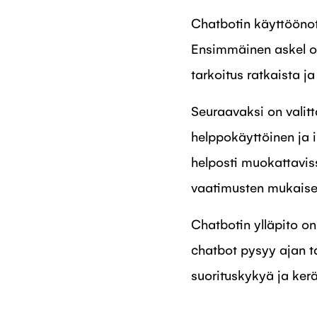
Chatbotin käyttöönott
Ensimmäinen askel on
tarkoitus ratkaista ja
Seuraavaksi on valitt
helppokäyttöinen ja i
helposti muokattaviss
vaatimusten mukaises
Chatbotin ylläpito on
chatbot pysyy ajan ta
suorituskykyä ja kerä