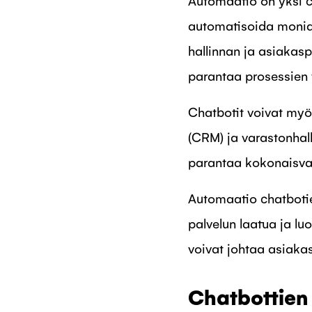
Automaatio on yksi c
automatisoida monia 
hallinnan ja asiakas
parantaa prosessien 
Chatbotit voivat myös
(CRM) ja varastonhal
parantaa kokonaisva
Automaatio chatbotie
palvelun laatua ja lu
voivat johtaa asiaka
Chatbottien 