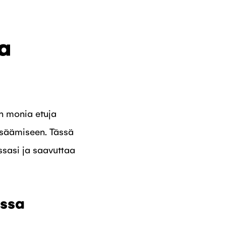
a
en monia etuja
isäämiseen. Tässä
ssasi ja saavuttaa
ussa