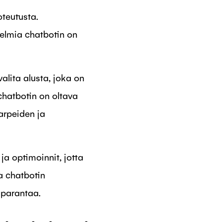
oteutusta.
gelmia chatbotin on
alita alusta, joka on
 chatbotin on oltava
tarpeiden ja
ja optimoinnit, jotta
a chatbotin
i parantaa.