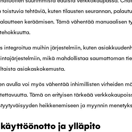
hatbotien suurimmista eduista verkkokaupassa. Chatb
toistuvia tehtäviä, kuten tilausten seurannan, palaut
palautteen keräämisen. Tämä vähentää manuaalisen ty
tehokkuutta.
 integroitua muihin järjestelmiin, kuten asiakkuudenha
lintajärjestelmiin, mikä mahdollistaa saumattoman ti
ltaista asiakaskokemusta.
n avulla voi myös vähentää inhimillisten virheiden 
otettavuutta. Tämä on erityisen tärkeää verkkokaupoiss
styytyväisyyden heikkenemiseen ja myynnin menetyksi
käyttöönotto ja ylläpito