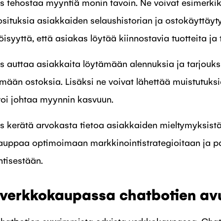
s tehostaa myyntiä monin tavoin. Ne voivat esimerkiks
situksia asiakkaiden selaushistorian ja ostokäyttäyt
syyttä, että asiakas löytää kiinnostavia tuotteita j
s auttaa asiakkaita löytämään alennuksia ja tarjouks
mään ostoksia. Lisäksi ne voivat lähettää muistutuksi
voi johtaa myynnin kasvuun.
s kerätä arvokasta tietoa asiakkaiden mieltymyksistä
auppaa optimoimaan markkinointistrategioitaan ja 
tisestään.
verkkokaupassa chatbotien avu