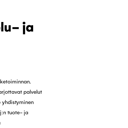
lu- ja
iketoiminnan.
rjottavat palvelut
e yhdistyminen
:n tuote- ja
a