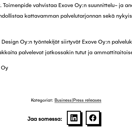
t. Toimenpide vahvistaa Exove Oy:n suunnittelu- ja a
ollistaa kattavamman palvelutarjonnan sekä nykyisill
esign Oy:n työntekijät siirtyvät Exove Oy:n palvelu
akkaita palvelevat jatkossakin tutut ja ammattitaitois
e Oy
Kategoriat:
Business|Press releases
Jaa somessa:
SHARE ON LINKEDIN
JAA PALVELU