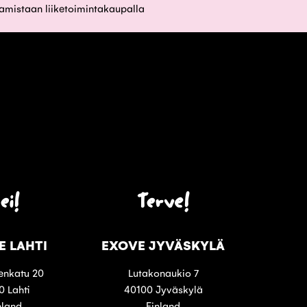
aamistaan liiketoimintakaupalla
ei!
Terve!
E LAHTI
EXOVE JYVÄSKYLÄ
enkatu 20
Lutakonaukio 7
0 Lahti
40100 Jyväskylä
nland
Finland