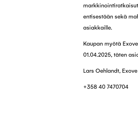
markkinointiratkaisu
entisestään sekä mahd
asiakkaille.
Kaupan myötä Exove D
01.04.2025, täten asi
Lars Oehlandt, Exov
+358 40 7470704