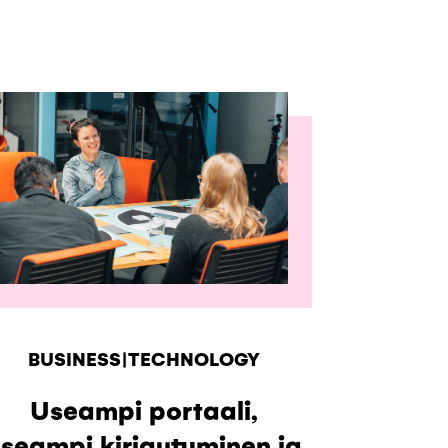
BUSINESS|TECHNOLOGY
Useampi portaali,
seampi kirjautuminen ja