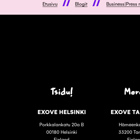
Etusivu
Blogit
Business|Press 
Tsidu!
Mor
EXOVE HELSINKI
EXOVE T
Porkkalankatu 20a B
Hämeenka
00180 Helsinki
33200 Ta
Finland
Finla