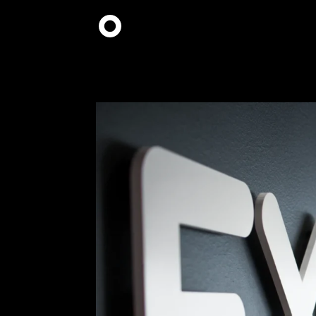
Hyppää
pääsisältöön