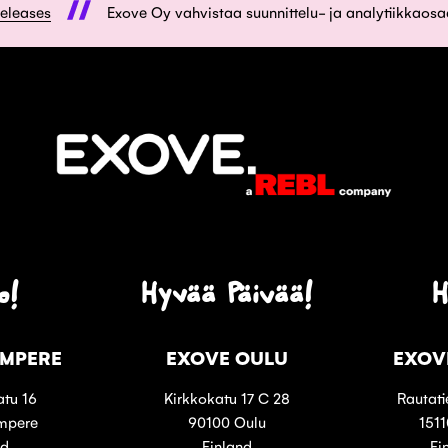
releases
Exove Oy vahvistaa suunnittelu- ja analytiikkaos
o!
Hyvää Päivää!
H
AMPERE
EXOVE OULU
EXOV
tu 16
Kirkkokatu 17 C 28
Rautati
mpere
90100 Oulu
1511
nd
Finland
Fi