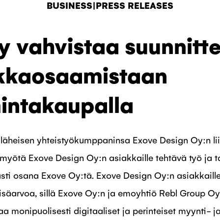
BUSINESS|PRESS RELEASES
 vahvistaa suunnitte
ikkaosaamistaan
mintakaupalla
läheisen yhteistyökumppaninsa Exove Design Oy:n li
myötä Exove Design Oy:n asiakkaille tehtävä työ ja ta
ti osana Exove Oy:tä. Exove Design Oy:n asiakkaill
isäarvoa, sillä Exove Oy:n ja emoyhtiö Rebl Group Oyj
a monipuolisesti digitaaliset ja perinteiset myynti- j