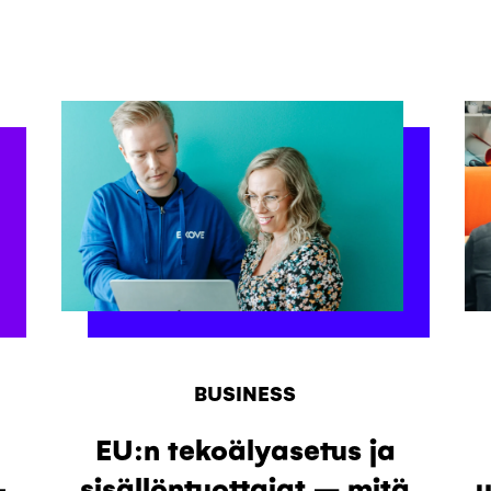
BUSINESS
EU:n tekoälyasetus ja
-
sisällöntuottajat – mitä
u