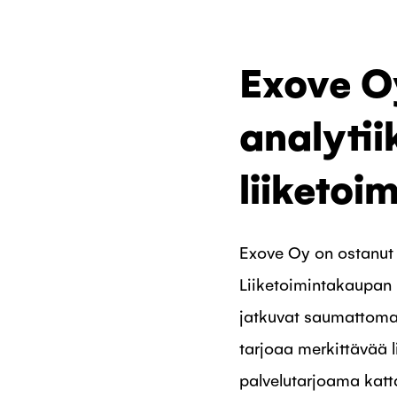
Exove Oy
analyti
liiketoi
Exove Oy on ostanut 
Liiketoimintakaupan 
jatkuvat saumattomas
tarjoaa merkittävää l
palvelutarjoama katta