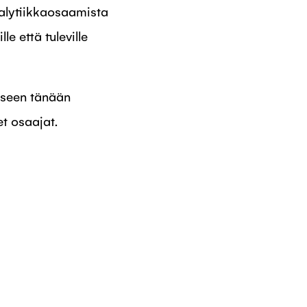
nalytiikkaosaamista
e että tuleville
kseen tänään
et osaajat.
SSA FACEBOOK