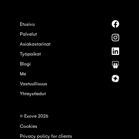
Seuraa
Etusivu
meitä
Palvelut
palvelus
Seuraa
Faceboo
meitä
Asiakastarinat
palvelus
Seuraa
Instagra
Työpaikat
meitä
palvelus
Blogi
Seuraa
Linkedin
meitä
Me
palvelus
Seuraa
Slideshar
meitä
Vastuullisuus
palvelus
Yhteystiedot
Itewiki
© Exove 2026
Cookies
Privacy policy for clients