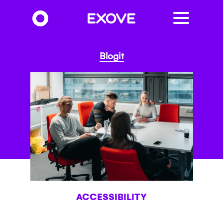
Hyppää
pääsisältöön
Blogit
ACCESSIBILITY