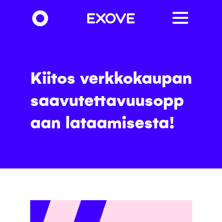
Hyppää
pääsisältöön
Kiitos verkkokaupan
saavutettavuusopp
aan lataamisesta!