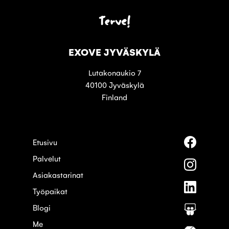
Terve!
EXOVE JYVÄSKYLÄ
Lutakonaukio 7
40100 Jyväskylä
Finland
Seuraa
Etusivu
meitä
Palvelut
palvelus
Seuraa
Faceboo
meitä
Asiakastarinat
palvelus
Seuraa
Instagra
Työpaikat
meitä
palvelus
Blogi
Seuraa
Linkedin
meitä
Me
palvelus