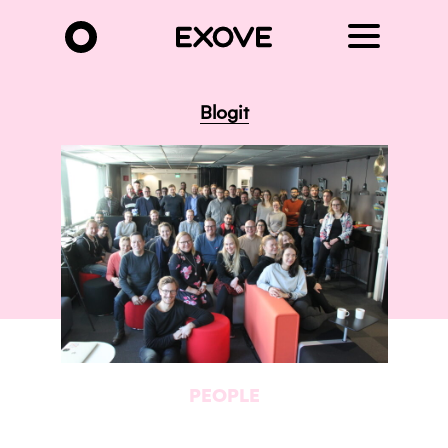
Hyppää
pääsisältöön
Blogit
PEOPLE