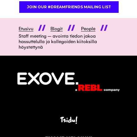
Etusivu
Blogit
People
Staff meeting – avointa tiedon jakoa
hassuttelulla ja kollegoiden kiitoksilla
höystettynä
Tsidu!