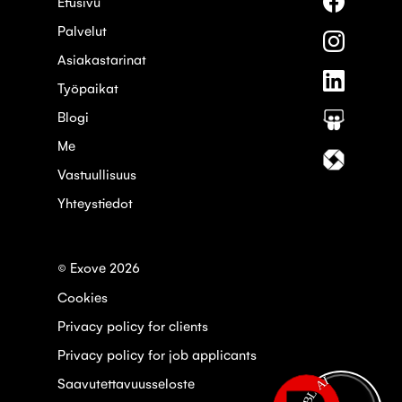
Etusivu
meitä
Palvelut
palvelus
Seuraa
Faceboo
meitä
Asiakastarinat
palvelus
Seuraa
Instagra
Työpaikat
meitä
palvelus
Blogi
Seuraa
Linkedin
meitä
Me
palvelus
Seuraa
Slideshar
meitä
Vastuullisuus
palvelus
Yhteystiedot
Itewiki
© Exove 2026
Cookies
Privacy policy for clients
Privacy policy for job applicants
Saavutettavuusseloste