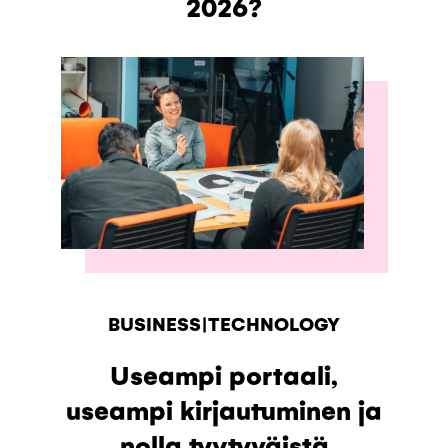
2026?
BUSINESS|TECHNOLOGY
Useampi portaali,
useampi kirjautuminen ja
nolla tyytyväistä