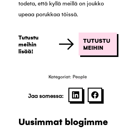
todeta, että kyllä meillä on joukko
upeaa porukkaa töissä.
Tutustu
TUTUSTU
meihin
MEIHIN
lisää!
Kategoriat:
People
Jaa somessa:
SHARE ON LINKEDIN
JAA PALVELU
Uusimmat blogimme