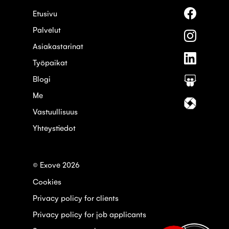
Seuraa
Etusivu
meitä
Palvelut
palvelus
Seuraa
Faceboo
meitä
Asiakastarinat
palvelus
Seuraa
Instagra
Työpaikat
meitä
palvelus
Blogi
Seuraa
Linkedin
meitä
Me
palvelus
Seuraa
Slideshar
meitä
Vastuullisuus
palvelus
Yhteystiedot
Itewiki
© Exove 2026
Cookies
Privacy policy for clients
Privacy policy for job applicants