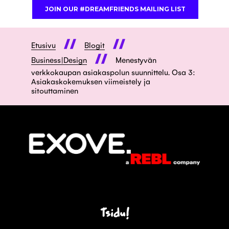
Etusivu
Blogit
Business|Design
Menestyvän
verkkokaupan asiakaspolun suunnittelu. Osa 3:
Asiakaskokemuksen viimeistely ja
sitouttaminen
Tsidu!