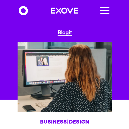
Hyppää
pääsisältöön
Blogit
BUSINESS|DESIGN