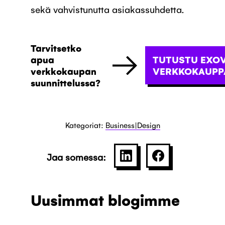
sekä vahvistunutta asiakassuhdetta.
Tarvitsetko
apua
TUTUSTU EXO
verkkokaupan
VERKKOKAUPPA
suunnittelussa?
Kategoriat:
Business|Design
Jaa somessa:
SHARE ON LINKEDIN
JAA PALVELU
Uusimmat blogimme