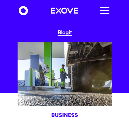
Hyppää
pääsisältöön
Blogit
BUSINESS