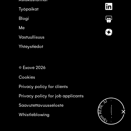
palvelus
Seuraa
Instagra
Työpaikat
meitä
palvelus
Blogi
Seuraa
Linkedin
meitä
Me
palvelus
Seuraa
Slideshar
meitä
Vastuullisuus
palvelus
Yhteystiedot
Itewiki
© Exove 2026
Cookies
Privacy policy for clients
Privacy policy for job applicants
Open REBL AI
Saavutettavuusseloste
Whistleblowing