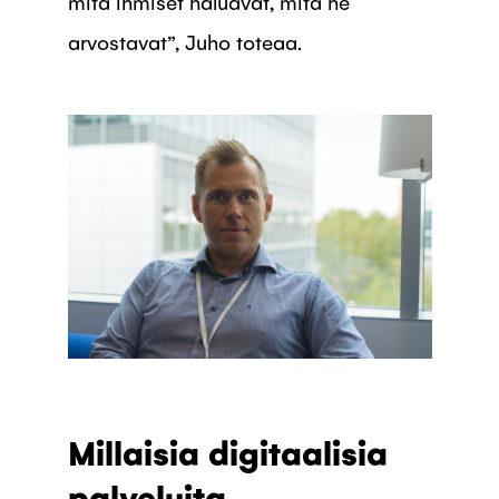
mitä ihmiset haluavat, mitä he
arvostavat”, Juho toteaa.
Millaisia digitaalisia
palveluita