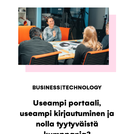
BUSINESS|TECHNOLOGY
Useampi portaali,
useampi kirjautuminen ja
nolla tyytyväistä
kumppania?