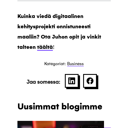
Kuinka viedä digitaalinen
kehitysprojekti onnistuneesti
maaliin? Ota Juhon opit ja vinkit
talteen
täältä
!
Kategoriat:
Business
Jaa somessa:
SHARE ON LINKEDIN
JAA PALVELU
Uusimmat blogimme