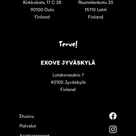
Kirkkokatu 17 C 28
Rautatienkatu 20
90100 Oulu
15110 Lahti
Finland
Finland
Terve!
EXOVE JYVÄSKYLÄ
Lutakonaukio 7
40100 Jyväskylä
Finland
Seuraa
Etusivu
meitä
Palvelut
palvelus
Seuraa
Faceboo
meitä
Asiakastarinat