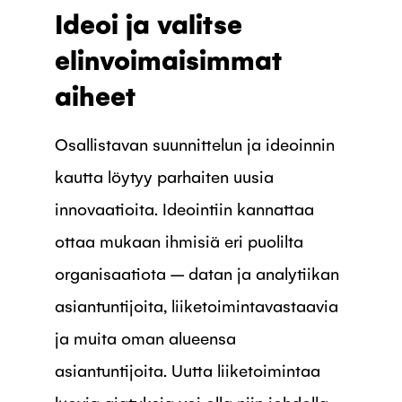
Ideoi ja valitse
elinvoimaisimmat
aiheet
Osallistavan suunnittelun ja ideoinnin
kautta löytyy parhaiten uusia
innovaatioita. Ideointiin kannattaa
ottaa mukaan ihmisiä eri puolilta
organisaatiota – datan ja analytiikan
asiantuntijoita, liiketoimintavastaavia
ja muita oman alueensa
asiantuntijoita. Uutta liiketoimintaa
luovia ajatuksia voi olla niin johdolla