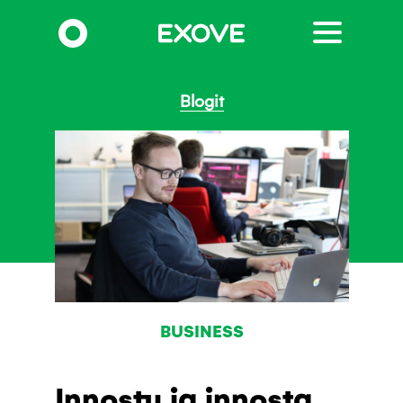
Hyppää
pääsisältöön
Blogit
BUSINESS
Innostu ja innosta