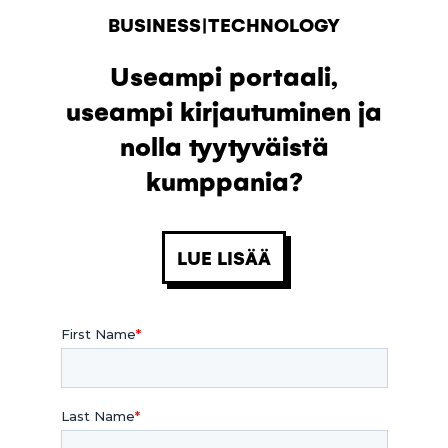
BUSINESS|TECHNOLOGY
Useampi portaali,
useampi kirjautuminen ja
nolla tyytyväistä
kumppania?
LUE LISÄÄ