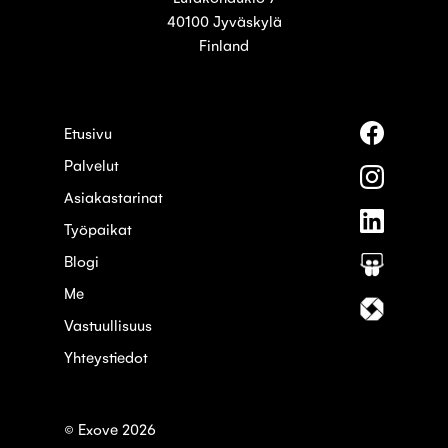
40100 Jyväskylä
Finland
Seuraa
Etusivu
meitä
Palvelut
palvelus
Seuraa
Faceboo
meitä
Asiakastarinat
palvelus
Seuraa
Instagra
Työpaikat
meitä
palvelus
Blogi
Seuraa
Linkedin
meitä
Me
palvelus
Seuraa
Slideshar
meitä
Vastuullisuus
palvelus
Yhteystiedot
Itewiki
© Exove 2026