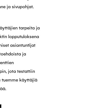
nne ja sivupohjat.
äyttäjien tarpeita ja
ktin lopputuloksena
iset asiantuntijat
toehdoista ja
enttien
n, jota testattiin
tä tuemme käyttäjiä
sää.
a