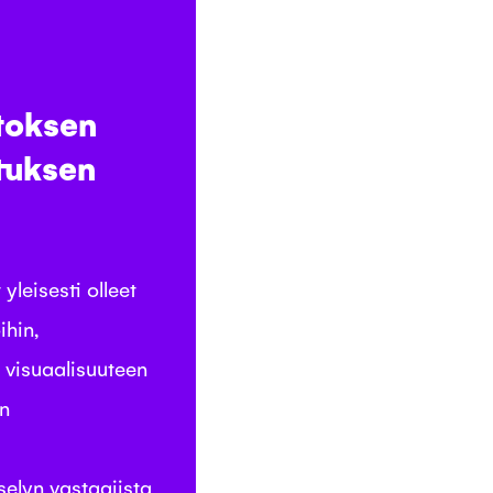
oksen
tuksen
yleisesti olleet
ihin,
, visuaalisuuteen
en
elyn vastaajista