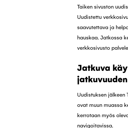
Taiken sivuston uudis
Uudistettu verkkosiv
saavutettava ja helpo
hauskaa. Jatkossa k
verkkosivusto palvele
Jatkuva käy
jatkuvuuden
Uudistuksen jälkeen T
ovat muun muassa ker
kerrotaan myös oleva
navigoitavissa.