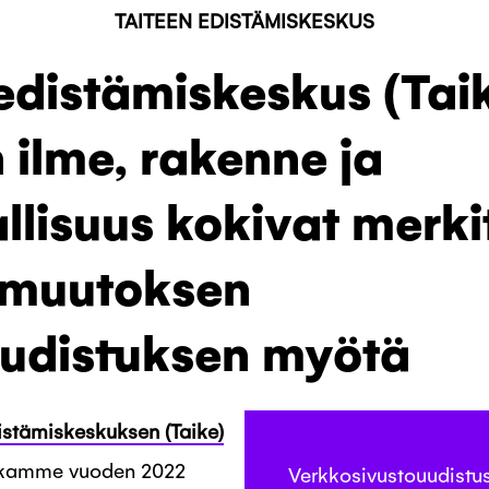
TAITEEN EDISTÄMISKESKUS
edistämiskeskus (Taik
 ilme, rakenne ja
llisuus kokivat merk
muutoksen
uudistuksen myötä
istämiskeskuksen (Taike)
tkamme vuoden 2022
Verkkosivustouudistu