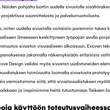
 Näiden pohjalta luotiin uudelle sivustolle sisältörake
projektissa suunnittelusta ja palvelumuotoilusta.
, miten uudella sivustolla voitaisiin paremmin tukea k
aaliseen ilmeeseen keskittyneen työpajan avulla proje
nmuutos sivuston visuaaliseen ulkoasuun. Exoven tekn
 panoksensa jakamalla näkemyksiään erilaisista vaih
xove Design validoi myös sivuston uudistuneiden elem
euudistuksen toimivuutta luomalla sivustosta prototyypi
 Näin varmistuimme siitä, että sivustouudistuksen myö
ikkaan ja inspiroimme heitä tutustumaan Taikeen li
poja käyttöön toteutusvaiheess