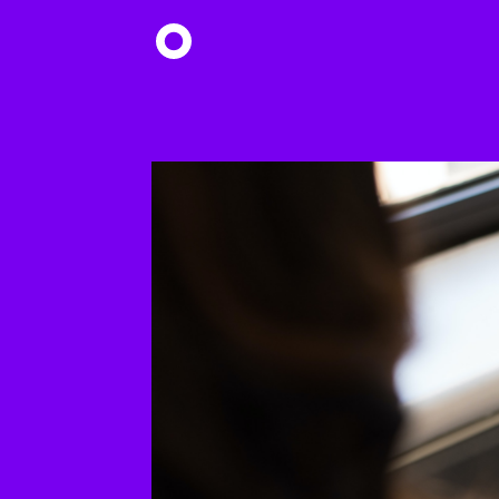
Hyppää
pääsisältöön