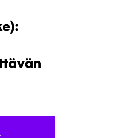
e):
ittävän
s