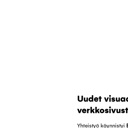
Uudet visuaa
verkkosivus
Yhteistyö käynnistyi