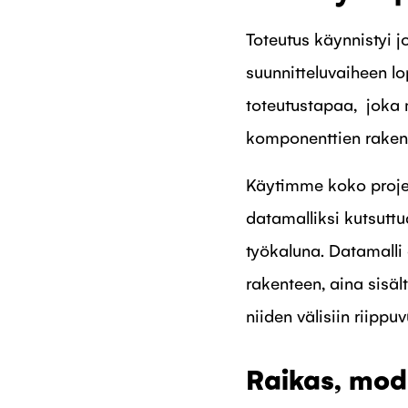
Toteutus käynnistyi j
suunnitteluvaiheen l
toteutustapaa, joka m
komponenttien raken
Käytimme koko projekt
datamalliksi kutsutt
työkaluna. Datamalli
rakenteen, aina sisäl
niiden välisiin riippuv
Raikas, mod