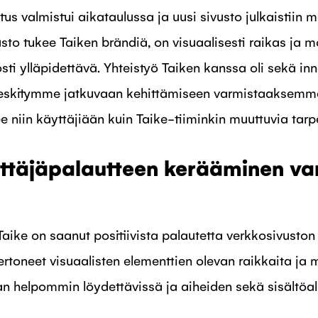
tus valmistui aikataulussa ja uusi sivusto julkaistiin
usto tukee Taiken brändiä, on visuaalisesti raikas ja
sti ylläpidettävä. Yhteistyö Taiken kanssa oli sekä in
eskitymme jatkuvaan kehittämiseen varmistaaksemme,
e niin käyttäjiään kuin Taike-tiiminkin muuttuvia tarp
ttäjäpalautteen kerääminen va
aike on saanut positiivista palautetta verkkosivuston k
toneet visuaalisten elementtien olevan raikkaita ja m
n helpommin löydettävissä ja aiheiden sekä sisältö