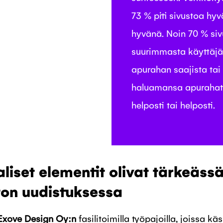
73 % piti sivustoa hyvä
hyvänä. Noin 70 % si
suurimmasta käyttäjä
apurahan saajista tai 
haluamansa apurahati
helposti tai helposti.
liset elementit olivat tärkeässä
ton uudistuksessa
Exove Design Oy:n
fasilitoimilla työpajoilla, joissa kä