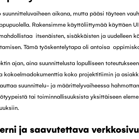
o suunnitteluvaiheen aikana, mutta pääsi täyteen vauh
oppupuolella. Rakensimme käyttöliittymää käyttäen UI
ahdollistaa itsenäisten, sisäkkäisten ja uudelleen k
tamisen. Tämä työskentelytapa oli antoisa oppimisko
in ajan, aina suunnittelusta lopulliseen toteutukseen
ua kokoelmadokumenttia koko projektitiimin ja asiak
 auttaa suunnittelu- ja määrittelyvaiheessa hahmotta
tötyypeistä tai toiminnallisuuksista yksittäiseen elemen
uuksiin.
erni ja saavutettava verkkosivu