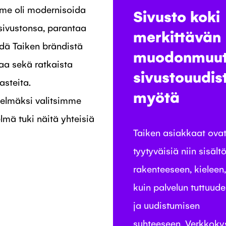
mme oli modernisoida
Sivusto koki
sivustonsa, parantaa
merkittävän
hdä Taiken brändistä
muodonmuut
aa sekä ratkaista
sivustouudis
asteita.
myötä
stelmäksi valitsimme
telmä tuki näitä yhteisiä
Taiken asiakkaat ovat 
tyytyväisiä niin sisältö
rakenteeseen, kieleen
kuin palvelun tuttuud
ja uudistumisen
suhteeseen. Verkkokys