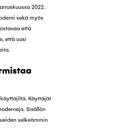
 marraskuussa 2022.
 moderni sekä myös
nostavaa että
 että uusi
eita.
rmistaa
äyttäjiltä. Käyttäjät
oderneja. Sisällön
alueiden selkeämmin