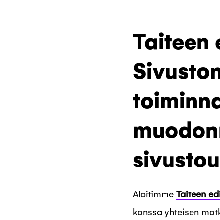
Taiteen 
Sivuston
toiminna
muodon
sivusto
Aloitimme
Taiteen ed
kanssa yhteisen ma