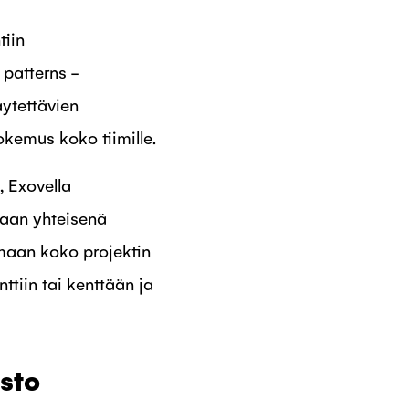
tiin
 patterns -
äytettävien
kemus koko tiimille.
, Exovella
kaan yhteisenä
maan koko projektin
ttiin tai kenttään ja
sto