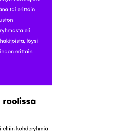
nä tai erittäin
vuston
ryhmästä eli
hakijoista, löysi
edon erittäin
 roolissa
siteltiin kohderyhmiä