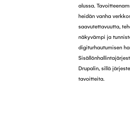
alussa. Tavoitteena
heidän vanha verkko
saavutettavuutta, te
näkyvämpi ja tunnist
digiturhautumisen ha
Sisällönhallintajärje
Drupalin, sillä järjes
tavoitteita.