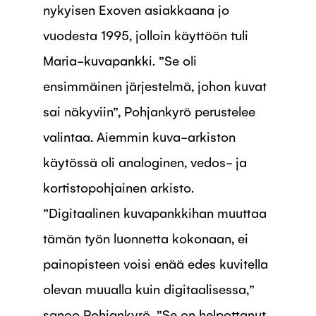
nykyisen Exoven asiakkaana jo
vuodesta 1995, jolloin käyttöön tuli
Maria-kuvapankki. ”Se oli
ensimmäinen järjestelmä, johon kuvat
sai näkyviin”, Pohjankyrö perustelee
valintaa. Aiemmin kuva-arkiston
käytössä oli analoginen, vedos- ja
kortistopohjainen arkisto.
”Digitaalinen kuvapankkihan muuttaa
tämän työn luonnetta kokonaan, ei
painopisteen voisi enää edes kuvitella
olevan muualla kuin digitaalisessa,”
sanoo Pohjankyrö. ”Se on helpottanut