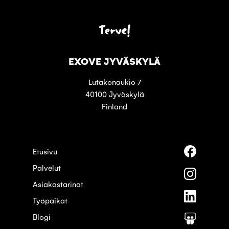
Terve!
EXOVE JYVÄSKYLÄ
Lutakonaukio 7
40100 Jyväskylä
Finland
Seuraa
Etusivu
meitä
Palvelut
palvelus
Seuraa
Faceboo
meitä
Asiakastarinat
palvelus
Seuraa
Instagra
Työpaikat
meitä
palvelus
Blogi
Seuraa
Linkedin
meitä