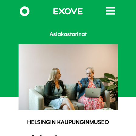
Hyppää
pääsisältöön
Asiakastarinat
HELSINGIN KAUPUNGINMUSEO