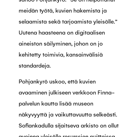
meidän työtä, kuvien hakemista ja
selaamista sekä tarjoamista yleisölle.”
Uutena haasteena on digitaalisen
aineiston säilyminen, johon on jo
kehitetty toimivia, kansainvälisiä
standardeja.
Pohjankyrö uskoo, että kuvien
avaaminen julkiseen verkkoon Finna-
palvelun kautta lisää museon
näkyvyyttä ja vaikuttavuutta selkeästi.
Sofiankadulla sijaitseva arkisto on ollut
avoinna yleisölle resurssien puitteissa