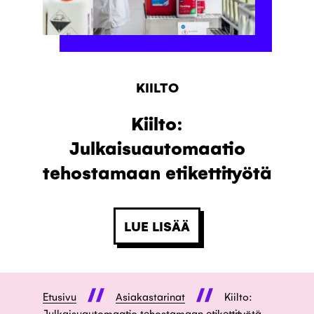
KIILTO
Kiilto:
Julkaisuautomaatio
tehostamaan etikettityötä
LUE LISÄÄ
Etusivu
Asiakastarinat
Kiilto:
Julkaisuautomaatio tehostamaan etikettityötä