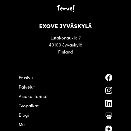
Terve!
EXOVE JYVÄSKYLÄ
Lutakonaukio 7
40100 Jyväskylä
Finland
Seuraa
Etusivu
meitä
Palvelut
palvelus
Seuraa
Faceboo
meitä
Asiakastarinat
palvelus
Seuraa
Instagra
Työpaikat
meitä
palvelus
Blogi
Seuraa
Linkedin
meitä
Me
palvelus
Seuraa
Slideshar