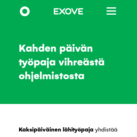
Hyppää
pääsisältöön
Kahden päivän
työpaja vihreästä
ohjelmistosta
Kaksipäiväinen lähityöpaja
yhdistää