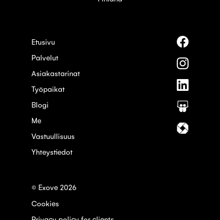
Seuraa
Etusivu
meitä
Palvelut
palvelus
Seuraa
Faceboo
meitä
Asiakastarinat
palvelus
Seuraa
Instagra
Työpaikat
meitä
palvelus
Blogi
Seuraa
Linkedin
meitä
Me
palvelus
Seuraa
Slideshar
meitä
Vastuullisuus
palvelus
Yhteystiedot
Itewiki
© Exove 2026
Cookies
Privacy policy for clients