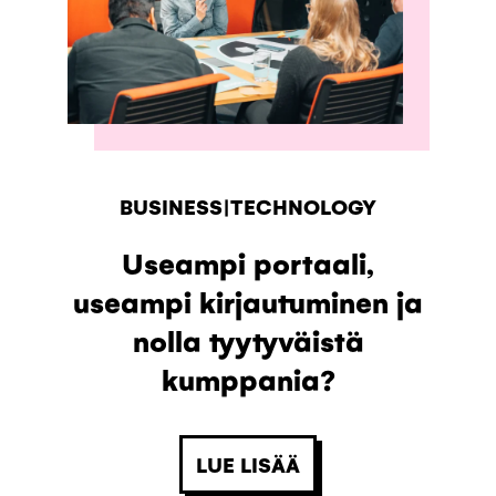
BUSINESS|TECHNOLOGY
Useampi portaali,
useampi kirjautuminen ja
nolla tyytyväistä
kumppania?
LUE LISÄÄ