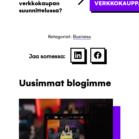
verkkokaupan
VERKKOKAUPPA
suunnittelussa?
Kategoriat:
Business
Jaa somessa:
SHARE ON LINKEDIN
JAA PALVELU
Uusimmat blogimme