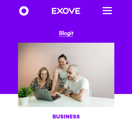
Hyppää
pääsisältöön
Blogit
BUSINESS