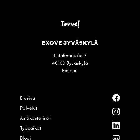
Terve!
EXOVE JYVÄSKYLÄ
Lutakonaukio 7
40100 Jyväskylä
Finland
Seuraa
Etusivu
meitä
Palvelut
palvelus
Seuraa
Faceboo
meitä
Asiakastarinat
palvelus
Seuraa
Instagra
Työpaikat
meitä
palvelus
Blogi
Seuraa