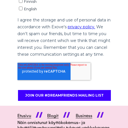
Etusivu
Blogit
Business
Näin onnistunut käyttökokemus- ja
käyttöliittymäsuunnittelu tukevat verkkokaupan