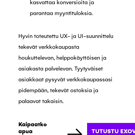
kasvattaa konversioita ja
parantaa myyntituloksia.
Hyvin toteutettu UX- ja UI-suunnittelu
tekevät verkkokaupasta
houkuttelevan, helppokäyttöisen ja
asiakasta palvelevan. Tyytyväiset
asiakkaat pysyvät verkkokaupassasi
pidempään, tekevät ostoksia ja
palaavat takaisin.
Kaipaatko
apua
TUTUSTU EXO