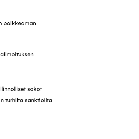
n poikkeaman
ailmoituksen
linnolliset sakot
n turhilta sanktioilta