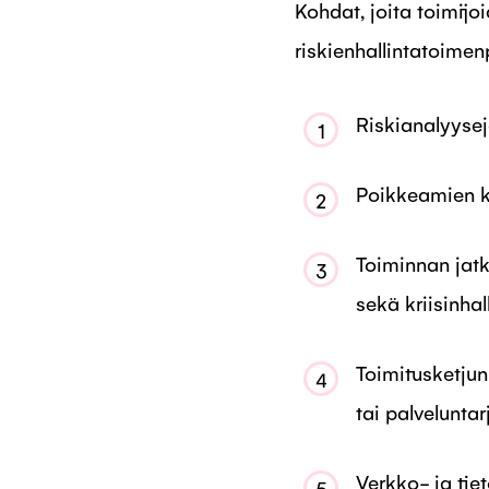
Kohdat, joita toimijo
riskienhallintatoimen
Riskianalyysejä
1
Poikkeamien k
2
Toiminnan jatk
3
sekä kriisinhal
Toimitusketjun
4
tai palvelunta
Verkko- ja tie
5