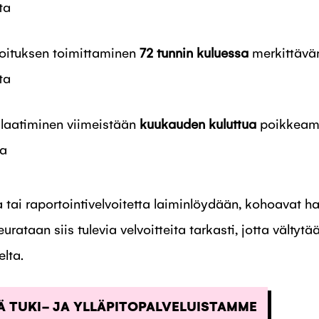
ta
ituksen toimittaminen
72 tunnin kuluessa
merkittävä
ta
 laatiminen viimeistään
kuukauden kuluttua
poikkeam
ta
a tai raportointivelvoitetta laiminlöydään, kohoavat hal
urataan siis tulevia velvoitteita tarkasti, jotta vältytää
lta.
ÄÄ TUKI- JA YLLÄPITOPALVELUISTAMME