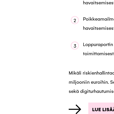
havaitsemises
Poikkeamailmo
2
havaitsemises
Loppuraportin
3
toimittamises
Mikäli riskienhallinta
miljooniin euroihin. Se
sekä digiturhautumise
LUE LIS