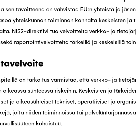
ja sen tavoitteena on vahvistaa EU:n yhteistä ja jäsen
tasoa yhteiskunnan toiminnan kannalta keskeisten ja t
lta. NIS2-direktiivi tuo velvoitteita verkko- ja tietojä
sekä raportointivelvoitteita tärkeillä ja keskeisillä toim
ntavelvoite
piteillä on tarkoitus varmistaa, että verkko- ja tietojä
n oikeassa suhteessa riskeihin. Keskeisten ja tärkeide
et ja oikeasuhteiset tekniset, operatiiviset ja organi
kejä, joita niiden toiminnoissa tai palveluntarjonnas
turvallisuuteen kohdistuu.