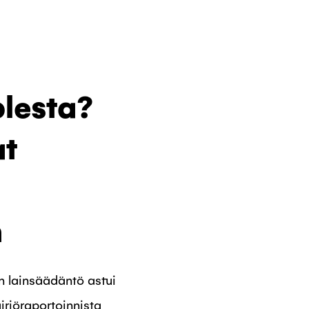
olesta?
at
n
en lainsäädäntö astui
äiriöraportoinnista