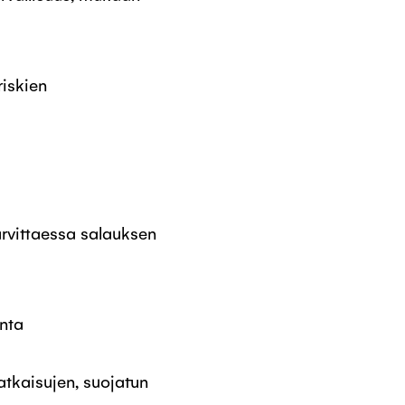
riskien
arvittaessa salauksen
inta
tkaisujen, suojatun