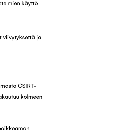
estelmien käyttö
 viivytyksettä ja
eamasta CSIRT-
e jakautuu kolmeen
poikkeaman