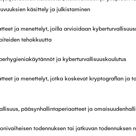
tuvuuksien käsittely ja julkistaminen
teet ja menettelyt, joilla arvioidaan kyberturvallisuus
piteiden tehokkuutta
erhygieniakäytännöt ja kyberturvallisuuskoulutus
tteet ja menettelyt, jotka koskevat kryptografian ja t
allisuus, pääsynhallintaperiaatteet ja omaisuudenhall
onivaiheisen todennuksen tai jatkuvan todennuksen ra