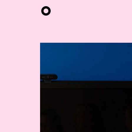
Hyppää
pääsisältöön