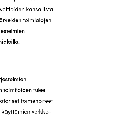
valtioiden kansallista
ärkeiden toimialojen
rjestelmien
ialoilla.
rjestelmien
n toimijoiden tulee
satoriset toimenpiteet
sa käyttämien verkko-