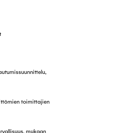
t
autumissuunnittelu,
ittömien toimittajien
urvallisuus, mukaan