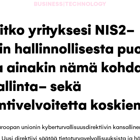
BUSINESS|TECHNOLOGY
tko yrityksesi NIS2-
vin hallinnollisesta pu
a ainakin nämä kohd
allinta- sekä
ntivelvoitetta koskie
uroopan unionin kyberturvallisuusdirektiivin kansallin
Uusi direktiivi säätää tietoturvavelvollisuuksista ja h