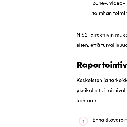
puhe-, video- 
toimijan toim
NIS2-direktiivin muka
siten, että turvallis
Raportointiv
Keskeisten ja tärkei
yksikölle tai toimiva
kohtaan:
Ennakkovaroit
1