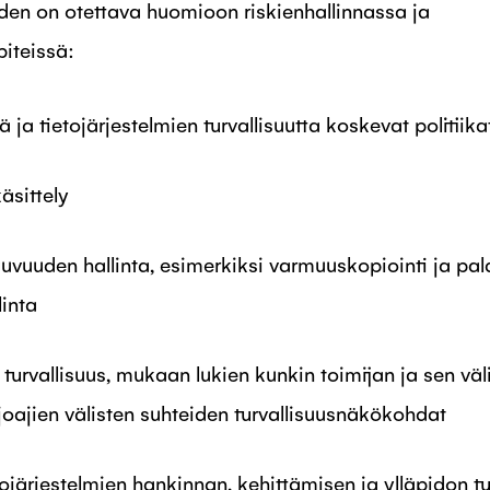
iden on otettava huomioon riskienhallinnassa ja
piteissä:
 ja tietojärjestelmien turvallisuutta koskevat politiika
äsittely
uvuuden hallinta, esimerkiksi varmuuskopiointi ja pal
linta
 turvallisuus, mukaan lukien kunkin toimijan ja sen väl
rjoajien välisten suhteiden turvallisuusnäkökohdat
tojärjestelmien hankinnan, kehittämisen ja ylläpidon t