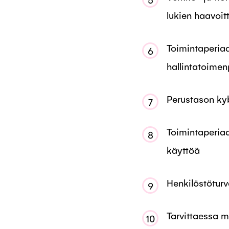
lukien haavoit
Toimintaperiaat
6
hallintatoimen
Perustason kyb
7
Toimintaperiaa
8
käyttöä
Henkilöstöturv
9
Tarvittaessa m
10