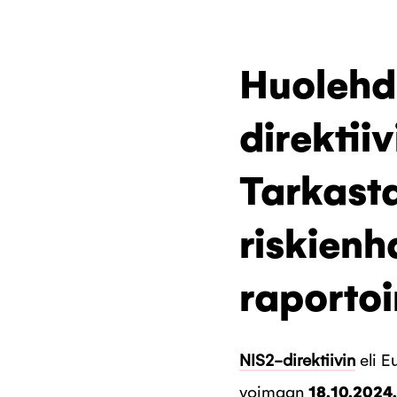
Huolehdi
direktii
Tarkast
riskienh
raportoi
NIS2-direktiivin
eli E
voimaan
18.10.2024.