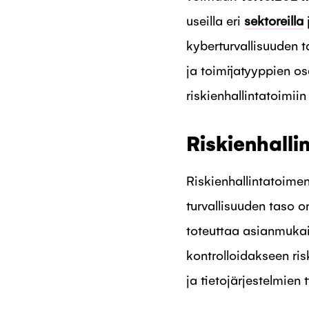
useilla eri
sektoreilla
kyberturvallisuuden 
ja toimijatyyppien osa
riskienhallintatoimiin 
Riskienhalli
Riskienhallintatoimen
turvallisuuden taso o
toteuttaa asianmukais
kontrolloidakseen ris
ja tietojärjestelmien 