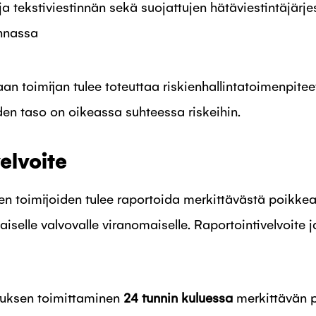
ja tekstiviestinnän sekä suojattujen hätäviestintäjärj
innassa
an toimijan tulee toteuttaa riskienhallintatoimenpiteet
uuden taso on oikeassa suhteessa riskeihin.
elvoite
den toimijoiden tulee raportoida merkittävästä poikk
ltaiselle valvovalle viranomaiselle. Raportointivelvoit
uksen toimittaminen
24 tunnin kuluessa
merkittävän 