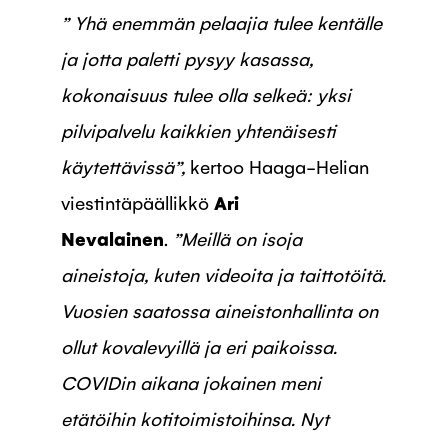
” Yhä enemmän pelaajia tulee kentälle
ja jotta paletti pysyy kasassa,
kokonaisuus tulee olla selkeä: yksi
pilvipalvelu kaikkien yhtenäisesti
käytettävissä”,
kertoo Haaga-Helian
viestintäpäällikkö
Ari
Nevalainen
.
”Meillä on isoja
aineistoja, kuten videoita ja taittotöitä.
Vuosien saatossa aineistonhallinta on
ollut kovalevyillä ja eri paikoissa.
COVIDin aikana jokainen meni
etätöihin kotitoimistoihinsa. Nyt