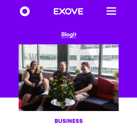
Hyppää
pääsisältöön
Blogit
BUSINESS