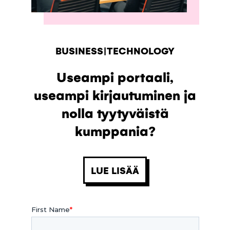
BUSINESS|TECHNOLOGY
Useampi portaali,
useampi kirjautuminen ja
nolla tyytyväistä
kumppania?
LUE LISÄÄ