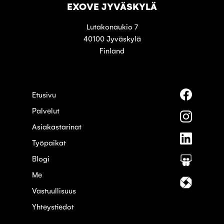
EXOVE JYVÄSKYLÄ
Lutakonaukio 7
40100 Jyväskylä
Finland
Seuraa
Etusivu
meitä
Palvelut
palvelus
Seuraa
Faceboo
meitä
Asiakastarinat
palvelus
Seuraa
Instagra
Työpaikat
meitä
palvelus
Blogi
Seuraa
Linkedin
meitä
Me
palvelus
Seuraa
Slideshar
meitä
Vastuullisuus
palvelus
Yhteystiedot
Itewiki