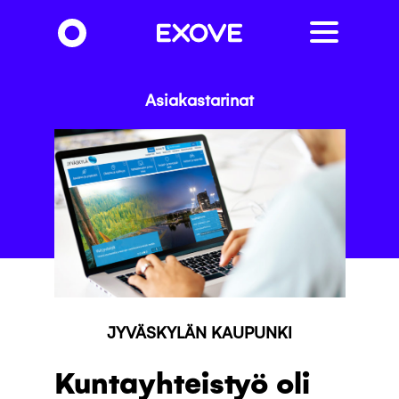
Hyppää
pääsisältöön
Asiakastarinat
JYVÄSKYLÄN KAUPUNKI
Kuntayhteistyö oli