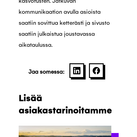
kasvotusten. Jatkuvan
kommunikaation avulla asioista
saatiin sovittua ketterästi ja sivusto
saatiin julkaistua joustavassa
aikataulussa.
Jaa somessa:
SHARE ON LINKEDIN
JAA PALVELU
Lisää
asiakastarinoitamme