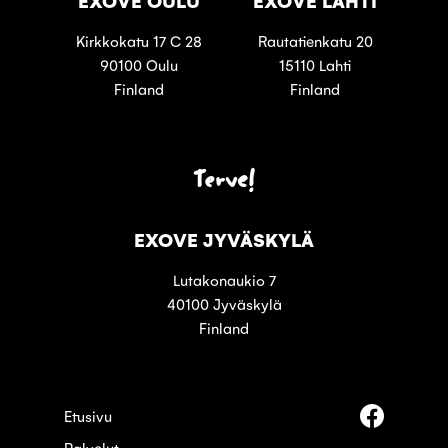
EXOVE OULU
EXOVE LAHTI
Kirkkokatu 17 C 28
Rautatienkatu 20
90100 Oulu
15110 Lahti
Finland
Finland
Terve!
EXOVE JYVÄSKYLÄ
Lutakonaukio 7
40100 Jyväskylä
Finland
Seuraa
Etusivu
meitä
Palvelut