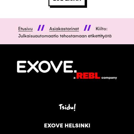
Etusivu
Asiakastarinat
Kiilto:
Julkaisuautomaatio tehostamaan etikettityötä
Tsidu!
EXOVE HELSINKI