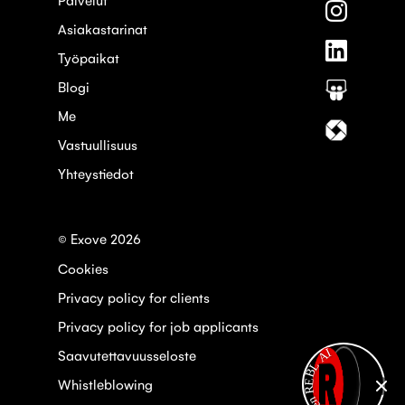
palvelus
Seuraa
Faceboo
meitä
Asiakastarinat
palvelus
Seuraa
Instagra
Työpaikat
meitä
palvelus
Blogi
Seuraa
Linkedin
meitä
Me
palvelus
Seuraa
Slideshar
meitä
Vastuullisuus
palvelus
Yhteystiedot
Itewiki
© Exove 2026
Cookies
Privacy policy for clients
Privacy policy for job applicants
Open REBL AI
Saavutettavuusseloste
Whistleblowing