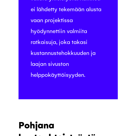
ei lähdetty tekemään alusta
vaan projektissa
hyödynnettiin valmiita
ratkaisuja, joka takasi
kustannustehokkuuden ja
laajan sivuston
helppokäyttöisyyden.
Pohjana